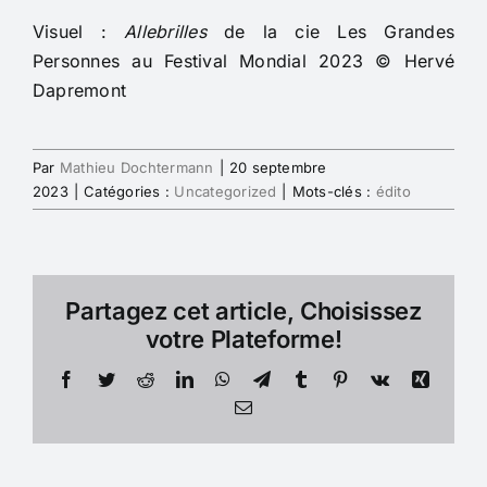
Visuel :
Allebrilles
de la cie Les Grandes
Personnes au Festival Mondial 2023 © Hervé
Dapremont
Par
Mathieu Dochtermann
|
20 septembre
2023
|
Catégories :
Uncategorized
|
Mots-clés :
édito
Partagez cet article, Choisissez
votre Plateforme!
Facebook
Twitter
Reddit
LinkedIn
WhatsApp
Telegram
Tumblr
Pinterest
Vk
Xing
Email