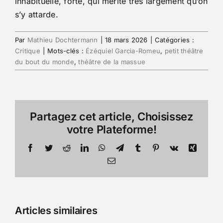
inhabituelle, forte, qui mérite très largement qu’on
s’y attarde.
Par
Mathieu Dochtermann
|
18 mars 2026
|
Catégories :
Critique
|
Mots-clés :
Ézéquiel Garcia-Romeu
,
petit théâtre
du bout du monde
,
théâtre de la massue
Partagez cet article, Choisissez
votre Plateforme!
Facebook
Twitter
Reddit
LinkedIn
WhatsApp
Telegram
Tumblr
Pinterest
Vk
Xing
Email
Articles similaires