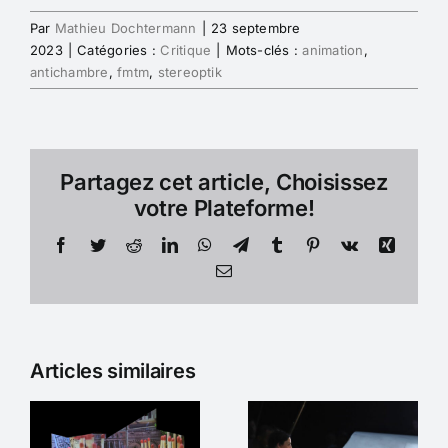
Par
Mathieu Dochtermann
|
23 septembre
2023
|
Catégories :
Critique
|
Mots-clés :
animation
,
antichambre
,
fmtm
,
stereoptik
Partagez cet article, Choisissez
votre Plateforme!
Facebook
Twitter
Reddit
LinkedIn
WhatsApp
Telegram
Tumblr
Pinterest
Vk
Xing
Email
Articles similaires