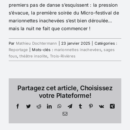
premiers pas de danse s’esquissent : la pression
s’évacue, la première soirée du Micro-festival de
marionnettes inachevées s’est bien déroulée…
mais la nuit ne fait que commencer !
Par
Mathieu Dochtermann
|
23 janvier 2025
|
Catégories :
Reportage
|
Mots-clés :
marionnettes inachevées
,
sages
fous
,
théâtre insolite
,
Trois-Rivières
Partagez cet article, Choisissez
votre Plateforme!
Facebook
Twitter
Reddit
LinkedIn
WhatsApp
Telegram
Tumblr
Pinterest
Vk
Xing
Email