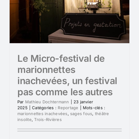
Le Micro-festival de
marionnettes
inachevées, un festival
pas comme les autres
Par
Mathieu Dochtermann
|
23 janvier
2025
|
Catégories :
Reportage
|
Mots-clés :
marionnettes inachevées
,
sages fous
,
théâtre
insolite
,
Trois-Rivières