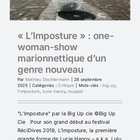
« L’Imposture » : one-
woman-show
marionnettique d’un
genre nouveau
Par
Mathieu Dochtermann
|
28 septembre
2025
|
Catégories :
Critique
|
Mots-clés :
big up
,
l'imposture
,
lucie hanoy
,
muppet
"L'Imposture" par la Big Up cie ©Big Up
Cie Pour son grand début au festival
RéciDives 2019, L’Imposture, la première
grande forme de Lucie Hanoy – a.k.a. Lulu