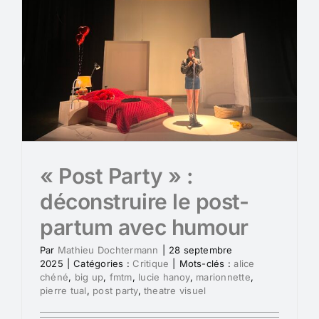
« Post Party » :
déconstruire le post-
partum avec humour
Par
Mathieu Dochtermann
|
28 septembre
2025
|
Catégories :
Critique
|
Mots-clés :
alice
chéné
,
big up
,
fmtm
,
lucie hanoy
,
marionnette
,
pierre tual
,
post party
,
theatre visuel