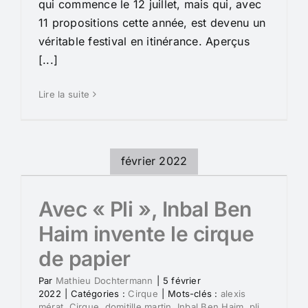
qui commence le 12 juillet, mais qui, avec
11 propositions cette année, est devenu un
véritable festival en itinérance. Aperçus
[...]
Lire la suite
février 2022
Avec « Pli », Inbal Ben
Haim invente le cirque
de papier
Par
Mathieu Dochtermann
|
5 février
2022
|
Catégories :
Cirque
|
Mots-clés :
alexis
mérat
,
Cirque
,
domitille martin
,
Inbal Ben Haim
,
pli