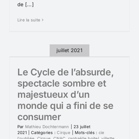
de [...]
Lire la suite
juillet 2021
Le Cycle de l’absurde,
spectacle sombre et
majestueux d’un
monde qui a fini de se
consumer
Par
Mathieu Dochtermann
|
23 juillet
2021
|
Catégories :
Cirque
|
Mots-clés :
cie
l'oubliée
,
Cirque
,
CNAC
,
raphaëlle boitel
,
villette