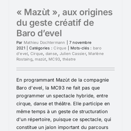
« Mazùt », aux origines
du geste créatif de
Baro d’evel
Par
Mathieu Dochtermann
|
7 novembre
2021
|
Catégories :
Cirque
|
Mots-clés :
baro
d'evel
,
Cirque
,
danse
,
Julien Cassier
,
Marlène
Rostaing
,
mazùt
,
MC93
,
théatre
En programmant Mazùt de la compagnie
Baro d'evel, la MC93 ne fait pas que
programmer un spectacle hybride, entre
cirque, danse et théâtre. Elle participe en
même temps à un geste de structuration
d'un répertoire, puisque ce spectacle, qui
constitue un jalon important du parcours