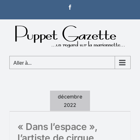
Passer
Facebook
au
contenu
Aller à...
décembre
2022
« Dans l’espace »,
l’artiste de cirque