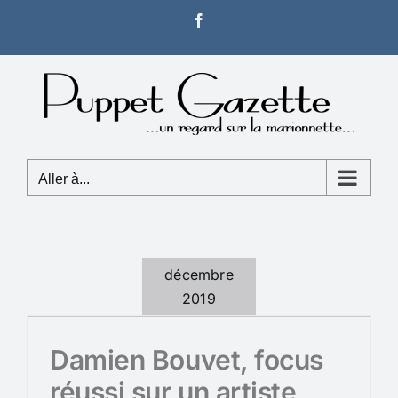
Passer
Facebook
au
contenu
Aller à...
décembre
2019
Damien Bouvet, focus
réussi sur un artiste