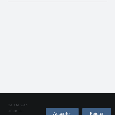
Droit d’auteur 2012 - 2023 |
Avada Website Builder
de
Ce site web
Avada
| Tous droits réservés | Alimenté par
WordPress
utilise des
Accepter
Rejeter