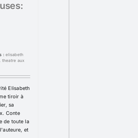
euses:
e
s :
elisabeth
,
theatre aux
ité Elisabeth
e tiroir à
ier, sa
ex. Conte
ie de toute la
l'auteure, et