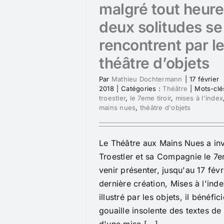
malgré tout heur
deux solitudes se
rencontrent par l
théâtre d’objets
Par
Mathieu Dochtermann
|
17 février
2018
|
Catégories :
Théâtre
|
Mots-clé
troestler
,
le 7eme tiroir
,
mises à l'index
mains nues
,
théâtre d'objets
Le Théâtre aux Mains Nues a inv
Troestler et sa Compagnie le 7em
venir présenter, jusqu'au 17 févr
dernière création, Mises à l'ind
illustré par les objets, il bénéfic
gouaille insolente des textes de 