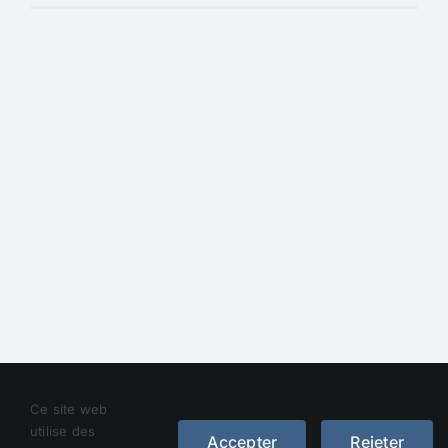
Droit d’auteur 2012 - 2023 |
Avada Website Builder
de
Ce site web
Avada
| Tous droits réservés | Alimenté par
WordPress
utilise des
Accepter
Rejeter