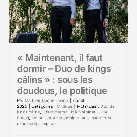
« Maintenant, il faut
dormir – Duo de kings
câlins » : sous les
doudous, le politique
Par
Mathieu Dochtermann
|
7 août
2025
|
Catégories :
Critique
|
Mots-clés :
Duo de
kings câlins
,
il faut dormir
,
Joë Grépinet
,
Julie
Postel
,
les surpeuplées
,
Maintenant
,
marionnette
chaussette
,
pop-up