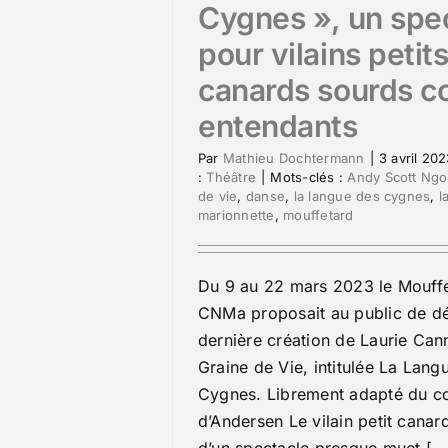
Cygnes », un spe
pour vilains petit
canards sourds 
entendants
Par
Mathieu Dochtermann
|
3 avril 20
:
Théâtre
|
Mots-clés :
Andy Scott Ng
de vie
,
danse
,
la langue des cygnes
,
l
marionnette
,
mouffetard
Du 9 au 22 mars 2023 le Mouffe
CNMa proposait au public de dé
dernière création de Laurie Can
Graine de Vie, intitulée La Lang
Cygnes. Librement adapté du c
d’Andersen Le vilain petit canard,