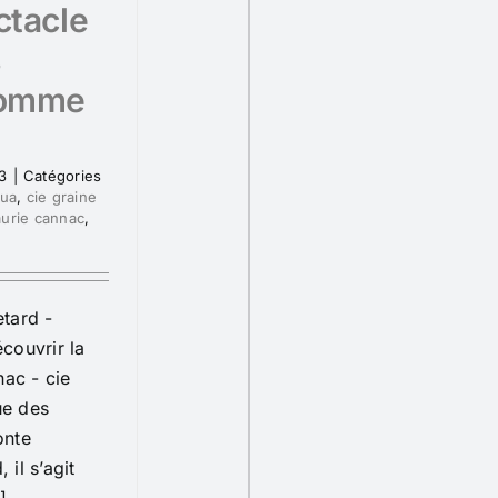
ctacle
s
comme
23
|
Catégories
oua
,
cie graine
aurie cannac
,
tard -
couvrir la
nac - cie
ue des
onte
 il s’agit