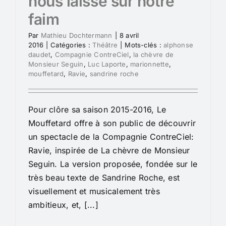
nous laisse sur notre
faim
Par
Mathieu Dochtermann
|
8 avril
2016
|
Catégories :
Théâtre
|
Mots-clés :
alphonse
daudet
,
Compagnie ContreCiel
,
la chèvre de
Monsieur Seguin
,
Luc Laporte
,
marionnette
,
mouffetard
,
Ravie
,
sandrine roche
Pour clôre sa saison 2015-2016, Le
Mouffetard offre à son public de découvrir
un spectacle de la Compagnie ContreCiel:
Ravie, inspirée de La chèvre de Monsieur
Seguin. La version proposée, fondée sur le
très beau texte de Sandrine Roche, est
visuellement et musicalement très
ambitieux, et, [...]