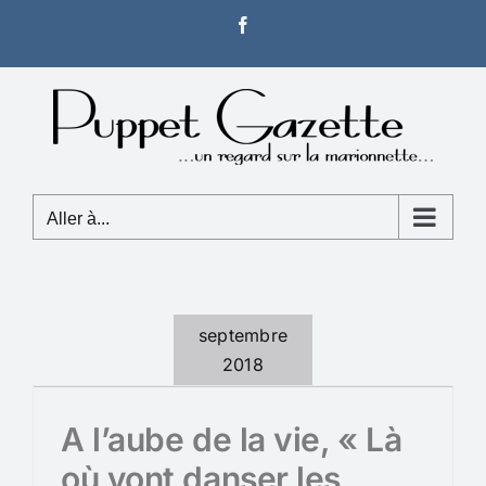
Passer
Facebook
au
contenu
Aller à...
septembre
2018
A l’aube de la vie, « Là
où vont danser les