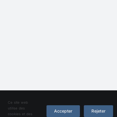
Droit d’auteur 2012 - 2023 |
Avada Website Builder
de
Ce site web
Avada
| Tous droits réservés | Alimenté par
WordPress
utilise des
Accepter
Rejeter
cookies et des
Facebook