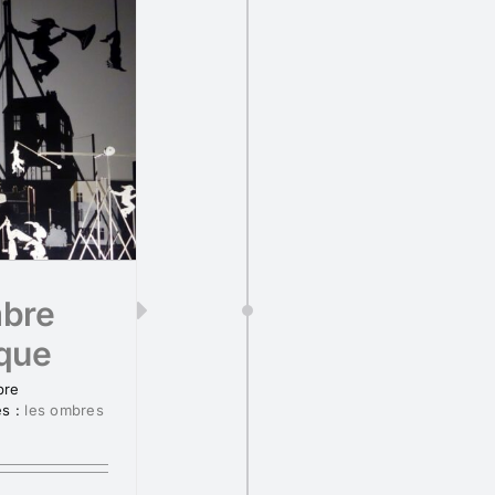
mbre
que
bre
és :
les ombres