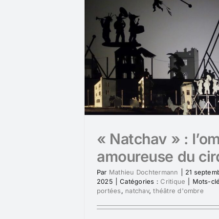
« Natchav » : l’o
amoureuse du cir
Par
Mathieu Dochtermann
|
21 septem
2025
|
Catégories :
Critique
|
Mots-cl
portées
,
natchav
,
théâtre d'ombre