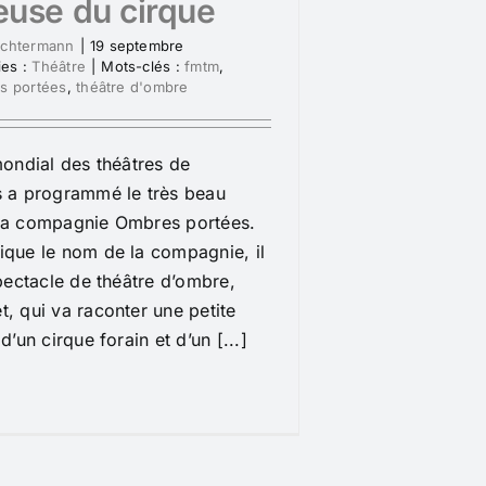
use du cirque
ochtermann
|
19 septembre
ies :
Théâtre
|
Mots-clés :
fmtm
,
s portées
,
théâtre d'ombre
mondial des théâtres de
s a programmé le très beau
la compagnie Ombres portées.
que le nom de la compagnie, il
spectacle de théâtre d’ombre,
, qui va raconter une petite
d’un cirque forain et d’un [...]