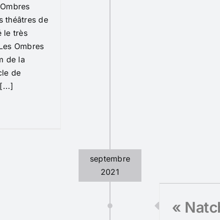
s Ombres
s théâtres de
le très
 Les Ombres
m de la
cle de
...]
septembre
2021
« Natc