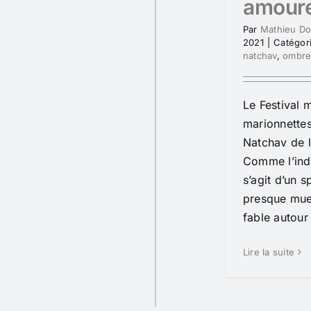
amoure
Par
Mathieu D
2021
|
Catégor
natchav
,
ombre
Le Festival 
marionnette
Natchav de 
Comme l’indi
s’agit d’un 
presque muet
fable autour 
Lire la suite