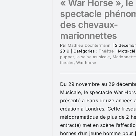
« War Horse », le
spectacle phéno
des chevaux-
marionnettes
Par
Mathieu Dochtermann
|
2 décemb
2019
|
Catégories :
Théâtre
|
Mots-clé
puppet
,
la seine musicale
,
Marionnett
theater
,
War horse
Du 29 novembre au 29 décembre
Musicale, le spectacle War Hors
présenté à Paris douze années 
création à Londres. Cette fresq
mélodramatique de plus de 2 he
entracte) met en scène l’affecti
bornes d’un jeune homme pour [.