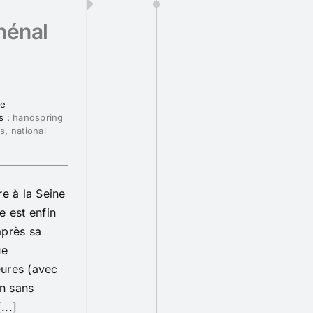
ménal
re
s :
handspring
es
,
national
 à la Seine
e est enfin
après sa
ue
ures (avec
on sans
..]