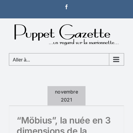
Passer
Facebook
au
contenu
Aller à...
novembre
2021
“Möbius”, la nuée en 3
dimensions de la