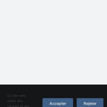
Droit d’auteur 2012 - 2023 |
Avada Website Builder
de
Ce site web
Avada
| Tous droits réservés | Alimenté par
WordPress
utilise des
Accepter
Rejeter
cookies et des
Facebook