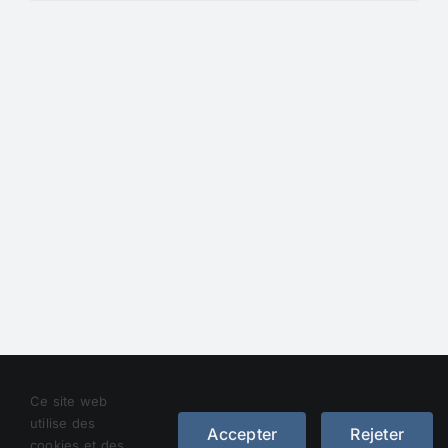
Droit d’auteur 2012 - 2023 |
Avada Website Builder
de
Ce site web
Avada
| Tous droits réservés | Alimenté par
WordPress
utilise des
Accepter
Rejeter
cookies et des
Facebook