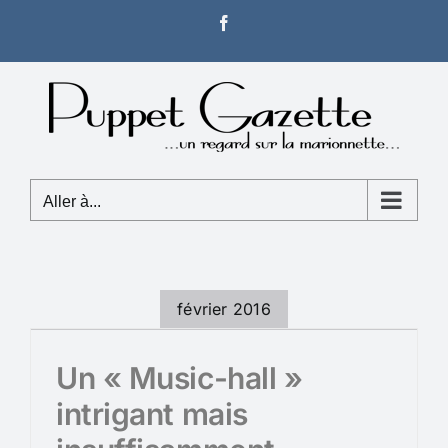
Passer
Facebook
au
contenu
Aller à...
février 2016
Un « Music-hall »
intrigant mais