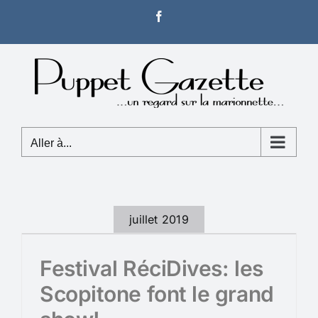
Passer
Facebook
au
contenu
Aller à...
juillet 2019
Festival RéciDives: les
Scopitone font le grand