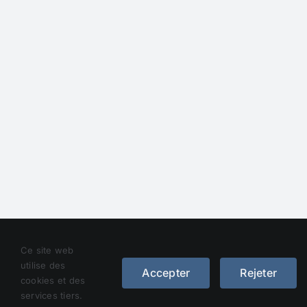
Droit d’auteur 2012 - 2023 |
Avada Website Builder
de
Ce site web
Avada
| Tous droits réservés | Alimenté par
WordPress
utilise des
Accepter
Rejeter
cookies et des
Facebook
services tiers.