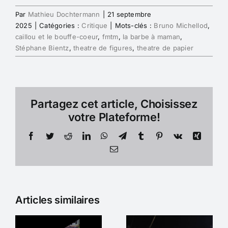
Par
Mathieu Dochtermann
|
21 septembre
2025
|
Catégories :
Critique
|
Mots-clés :
Bruno Michellod
,
caillou et le bouffe-coeur
,
fmtm
,
la barbe à maman
,
Stéphane Bientz
,
theatre de figures
,
theatre de papier
Partagez cet article, Choisissez
votre Plateforme!
Facebook
Twitter
Reddit
LinkedIn
WhatsApp
Telegram
Tumblr
Pinterest
Vk
Xing
Email
Articles similaires