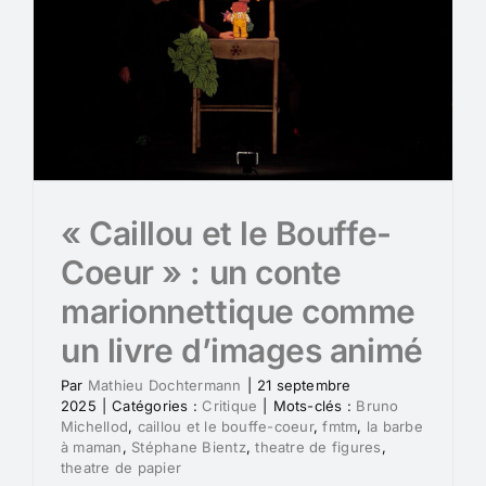
« Caillou et le Bouffe-
Coeur » : un conte
marionnettique comme
un livre d’images animé
Par
Mathieu Dochtermann
|
21 septembre
2025
|
Catégories :
Critique
|
Mots-clés :
Bruno
Michellod
,
caillou et le bouffe-coeur
,
fmtm
,
la barbe
à maman
,
Stéphane Bientz
,
theatre de figures
,
theatre de papier