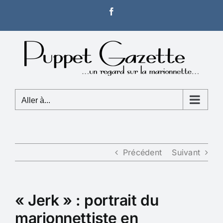
Passer
Facebook
au
contenu
Aller à...
Précédent
Suivant
« Jerk » : portrait du
marionnettiste en