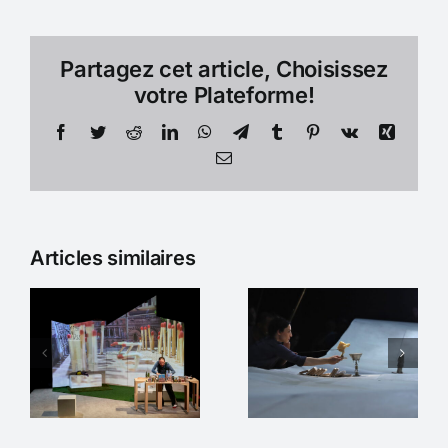
Partagez cet article, Choisissez
votre Plateforme!
Facebook
Twitter
Reddit
LinkedIn
WhatsApp
Telegram
Tumblr
Pinterest
Vk
Xing
Email
Articles similaires