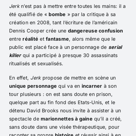
Jerk
n’est pas à mettre entre toutes les mains: il a
été qualifié de «
bombe
» par la critique à sa
création en 2008, tant l’écriture de l’américain
Dennis Cooper crée une
dangereuse confusion
entre
réalité
et
fantasme
, alors même que le
public est placé face à un personnage de
serial
killer
qui a participé à presque 30 assassinats
ritualisés et sexualisés.
En effet,
Jerk
propose de mettre en scène un
unique personnage
qui va en
incarner
à son
tour plusieurs : on est sans doute en prison,
quelque part au fin fond des Etats-Unis, et le
détenu David Brooks nous invite à assister à un
spectacle de
marionnettes à gaine
qu’il a créé,
sans doute dans une visée thérapeutique, pour
raconter sa propre
histoire
et réussir ainsi à en