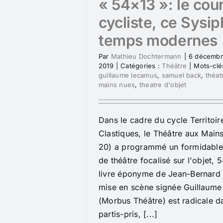
« 54×13 »: le cou
cycliste, ce Sysi
temps modernes
Par
Mathieu Dochtermann
|
6 décemb
2019
|
Catégories :
Théâtre
|
Mots-clé
guillaume lecamus
,
samuel back
,
théat
mains nues
,
theatre d'objet
Dans le cadre du cycle Territoir
Clastiques, le Théâtre aux Main
20) a programmé un formidable
de théâtre focalisé sur l'objet, 5
livre éponyme de Jean-Bernard
mise en scène signée Guillaum
(Morbus Théâtre) est radicale d
partis-pris, [...]