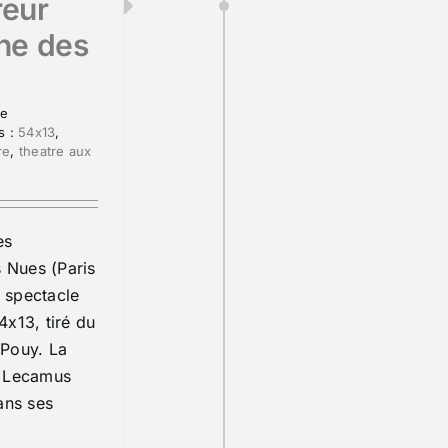
reur
phe des
re
s :
54x13
,
re
,
theatre aux
es
s Nues (Paris
 spectacle
4x13, tiré du
 Pouy. La
e Lecamus
ans ses