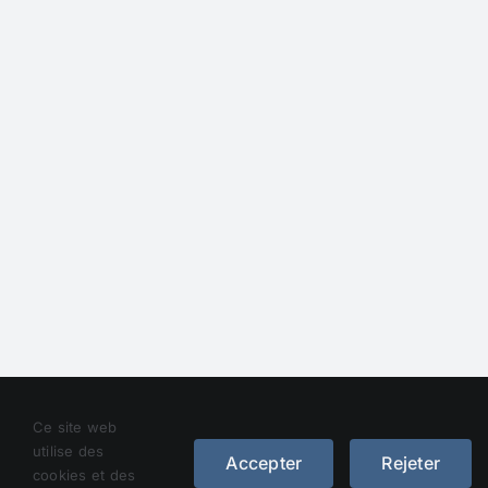
Droit d’auteur 2012 - 2023 |
Avada Website Builder
de
Ce site web
Avada
| Tous droits réservés | Alimenté par
WordPress
utilise des
Accepter
Rejeter
cookies et des
Facebook