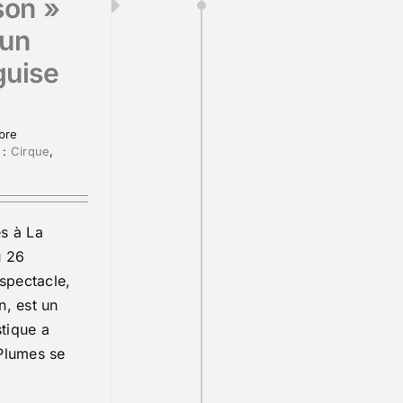
son »
 un
guise
bre
 :
Cirque
,
s à La
u 26
spectacle,
n, est un
stique a
 Plumes se