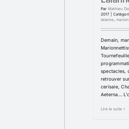
Par
Mathieu D
2017
|
Catégor
lalanne
,
marion
Demain, mard
Marionnettis
Tournefeuill
programmati
spectacles, 
retrouver sur
cerisaie, Ch
Aeterna… L’o
Lire la suite