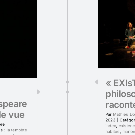
« EXIs
philos
espeare
racont
de vue
Par
Mathieu D
2023
|
Catégor
bre
index
,
existen
és :
la tempête
habitée
,
marion