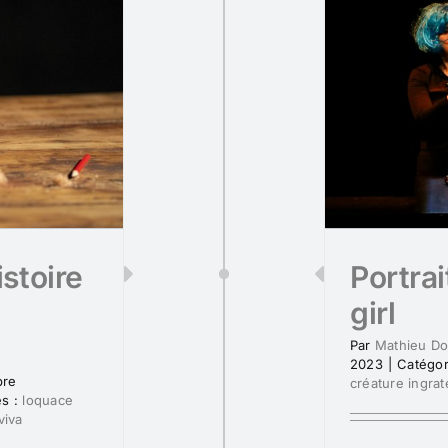
istoire
Portra
girl
Par
Mathieu D
2023
|
Catégor
bre
créature ingrat
és :
loquace
viva