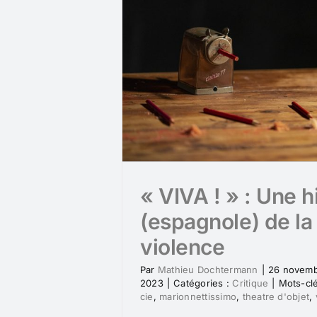
« VIVA ! » : Une h
(espagnole) de la
violence
Par
Mathieu Dochtermann
|
26 novem
2023
|
Catégories :
Critique
|
Mots-cl
cie
,
marionnettissimo
,
theatre d'objet
,