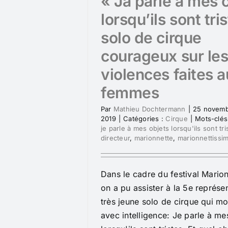
« Ja parle à mes 
lorsqu’ils sont tri
solo de cirque
courageux sur le
violences faites 
femmes
Par
Mathieu Dochtermann
|
25 novem
2019
|
Catégories :
Cirque
|
Mots-clés
je parle à mes objets lorsqu'ils sont tri
directeur
,
marionnette
,
marionnettissi
Dans le cadre du festival Marion
on a pu assister à la 5e représe
très jeune solo de cirque qui mob
avec intelligence: Je parle à me