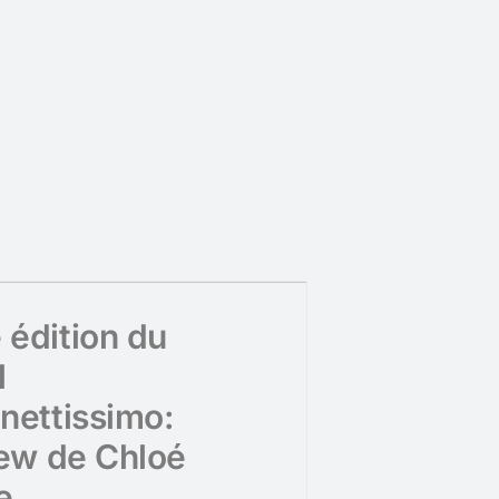
édition du
l
nettissimo:
iew de Chloé
e