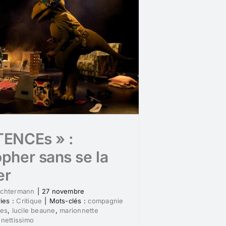
TENCEs » :
opher sans se la
er
ochtermann
|
27 novembre
ies :
Critique
|
Mots-clés :
compagnie
ces
,
lucile beaune
,
marionnette
nettissimo