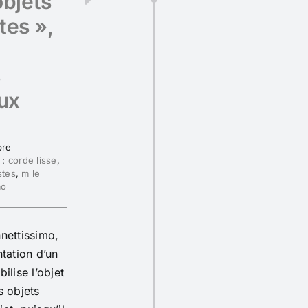
objets
stes »,
s
aux
bre
 :
corde lisse
,
stes
,
m le
mo
nettissimo,
ntation d’un
ilise l’objet
s objets