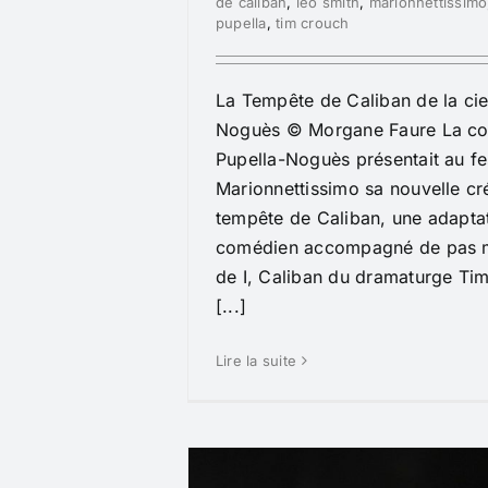
de caliban
,
léo smith
,
marionnettissimo
pupella
,
tim crouch
La Tempête de Caliban de la cie
Noguès © Morgane Faure La c
Pupella-Noguès présentait au fe
Marionnettissimo sa nouvelle cré
tempête de Caliban, une adapta
comédien accompagné de pas m
de I, Caliban du dramaturge Ti
[...]
Lire la suite