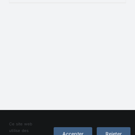
Droit d’auteur 2012 - 2023 |
Avada Website Builder
de
Ce site web
Avada
| Tous droits réservés | Alimenté par
WordPress
utilise des
Accepter
Rejeter