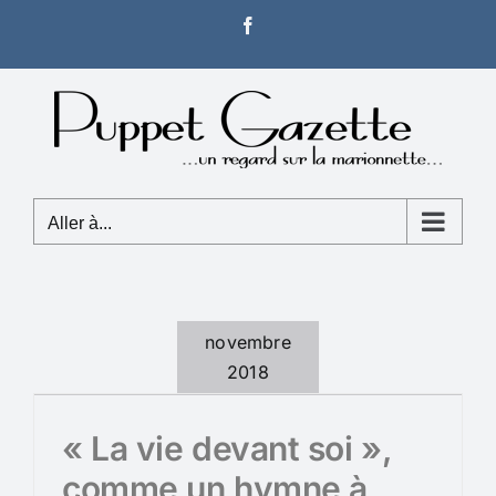
Passer
Facebook
au
contenu
Aller à...
novembre
2018
« La vie devant soi »,
comme un hymne à