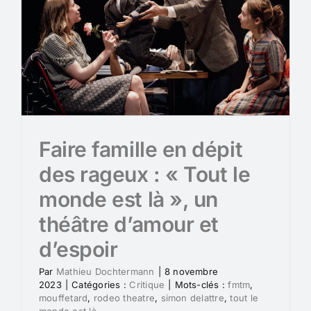
Faire famille en dépit
des rageux : « Tout le
monde est là », un
théâtre d’amour et
d’espoir
Par
Mathieu Dochtermann
|
8 novembre
2023
|
Catégories :
Critique
|
Mots-clés :
fmtm
,
mouffetard
,
rodeo theatre
,
simon delattre
,
tout le
monde est là