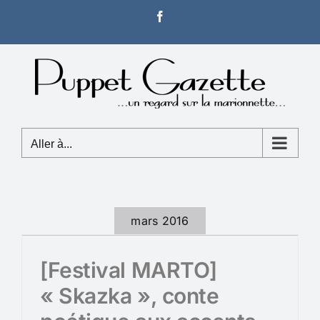
Passer
Facebook
au
contenu
Aller à...
mars 2016
[Festival MARTO]
« Skazka », conte